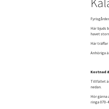
Kal
Fyrisgårde
Här bjuds b
havet stor
Här träffar
Anhöriga är
Kostnad 
Tillfället
nedan.
Hör gärna a
ringa 070-4