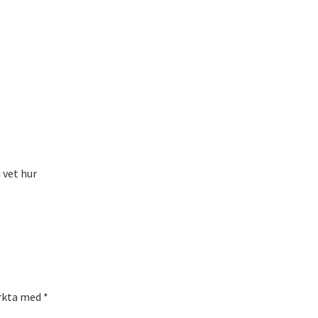
 vet hur
rkta med *