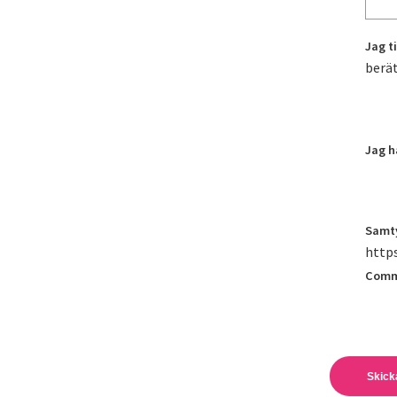
Jag ti
berät
Jag h
Samt
https
Comm