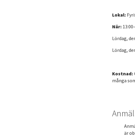
Lokal:
Fyri
När:
13:00–
Lördag, de
Lördag, de
Kostnad:
många so
Anmäl
Anmäl
är ob