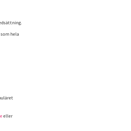
edsättning.
r som hela
muläret
se
eller