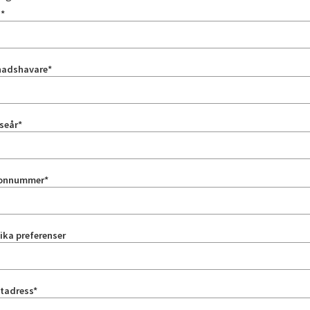
n
*
nadshavare
*
seår
*
fonnummer
*
ika preferenser
tadress
*