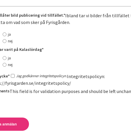
llåter bild publicering vid tillfället.
*
Ibland tar vi bilder från tillfället
ta om vad som sker på Fyrisgården.
ja
nej
ar varit på Kalaslördag
*
ja
nej
ycke
*
Jag godkänner integritetspolicyn.
Integritetspolicyn:
://fyrisgarden.se/integritetspolicy/
ents
This field is for validation purposes and should be left uncha