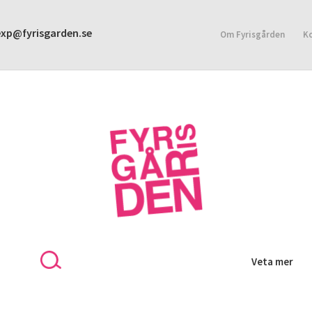
exp@fyrisgarden.se
Om Fyrisgården
K
Veta mer