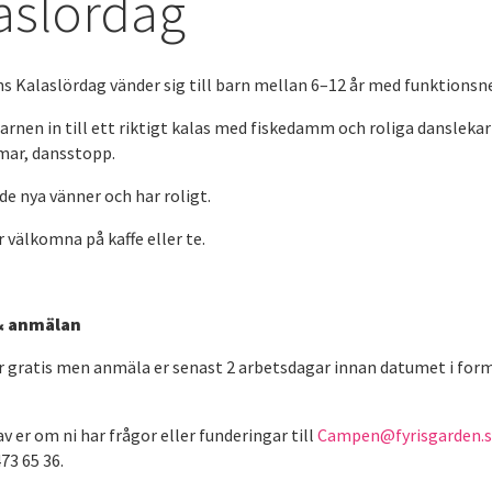
aslördag
ns Kalaslördag vänder sig till barn mellan 6–12 år med funktionsn
arnen in till ett riktigt kalas med fiskedamm och roliga dansleka
mar, dansstopp.
 de nya vänner och har roligt.
 välkomna på kaffe eller te.
& anmälan
 är gratis men anmäla er senast 2 arbetsdagar innan datumet i for
v er om ni har frågor eller funderingar till
Campen@fyrisgarden.
73 65 36.