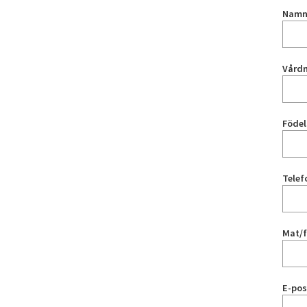
Nam
Vård
Födel
Tele
Mat/f
E-pos