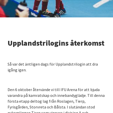
Upplandstrilogins återkomst
Så var det äntligen dags för Upplandstrilogin att dra
igång igen.
Den 6 oktober återvände vi till IFU Arena för att bjuda
varandra på kamratskap och innebandyglädje. Till denna
första etapp deltog lag från Roslagen, Tierp,
Fyrisgården, Storvreta och Bålsta. I slutändan stod
nykomlingen Tierp som vinnare i division A och