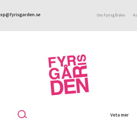
exp@fyrisgarden.se
Om Fyrisgården
K
KONTAKT
INTEGRITETSPOLICY
Veta mer