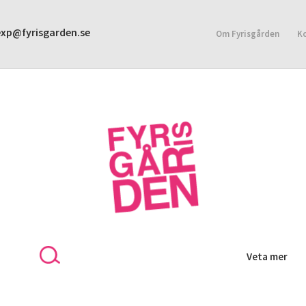
exp@fyrisgarden.se
Om Fyrisgården
K
KONTAKT
INTEGRITETSPOLICY
Veta mer