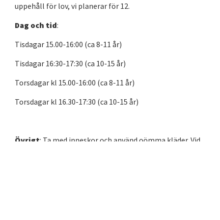
uppehåll för lov, vi planerar för 12.
Dag och tid
:
Tisdagar 15.00-16:00 (ca 8-11 år)
Tisdagar 16:30-17:30 (ca 10-15 år)
Torsdagar kl 15.00-16:00 (ca 8-11 år)
Torsdagar kl 16.30-17:30 (ca 10-15 år)
Övrigt
: Ta med inneskor och använd oömma kläder. Vid
första tillfället träffas vi nere i entrén. Vänligen
respektera att inga föräldrar får plats i snickeriet.
Lokal
: Fyrisgården.
Avgift
: 900 kr per termin plus medlemsavgift inklusive
olycksfallsförsäkring, 150 kr för familjemedlemskap